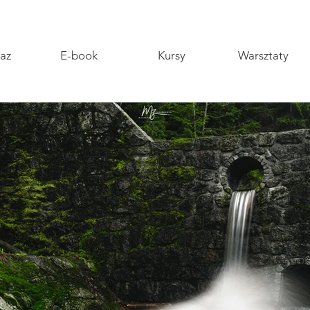
az
E-book
Kursy
Warsztaty