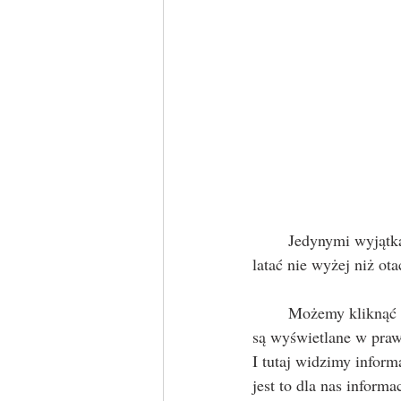
	Jedynymi wyjątkami są lotniska, na których zawsze trzeba latać poza strefami ochronnymi i  
latać nie wyżej niż ot
	Możemy kliknąć n
są wyświetlane w pra
I tutaj widzimy inform
jest to dla nas inform