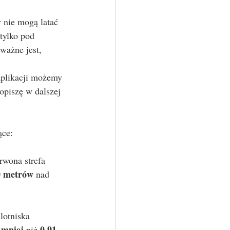
 nie mogą latać 
tylko pod 
ważne jest, 
plikacji możemy 
opiszę w dalszej 
ące:
rwona strefa 
0 metrów
 nad 
lotniska 
mniej
0,91 
 
 niż 