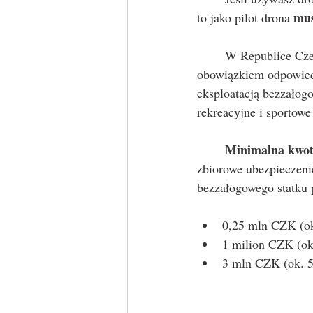
mus
to jako pilot drona 
	W Republice Czeskiej eksploatacja bezzałogowego statku powietrznego wiąże się z 
obowiązkiem odpowied
eksploatacją bezzałogo
rekreacyjne i sportow
Minimalna kwo
zbiorowe ubezpieczeni
bezzałogowego statku 
0,25 mln CZK (ok
1 milion CZK (ok.
3 mln CZK (ok. 5