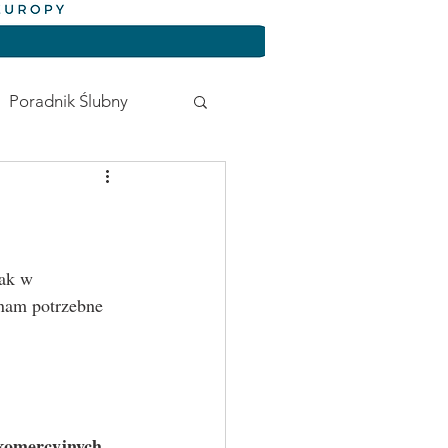
Poradnik Ślubny
 nam potrzebne 
komercyjnych
, 