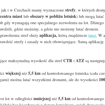
strefy
, jak i w Czechach mamy wyznaczone 
, w których drony
centra miast
obszary w pobliżu lotnisk
 lub 
) lub mogą latać 
 gdy wymagają one specjalnego zezwolenia na lot. Dlatego 
awdzili, gdzie możemy, a gdzie nie możemy latać dronem.
aplikacja, 
prawdzenia stref służy 
którą znajdziecie 
tutaj.
 W a
rawdzić strefy i zasady w nich obowiązujące. Samą aplikację 
CTR
ATZ
ające maksymalną wysokość dla stref 
 i 
 są następuj
większej
5,5 km
ści 
 niż 
 od kontrolowanego lotniska (cała cze
10
ami) można latać wszystkimi dronami, ale do wysokości 
mniejszej
5,5 km
st lot w odległości 
 niż 
 od kontrolowanego 
kółek) bez koordynacji z danym lotniskiem, jeżeli dron waży