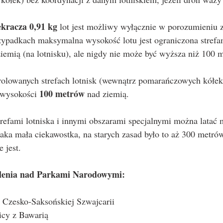
ekracza 0,91 kg
 lot jest możliwy wyłącznie w porozumieniu 
zypadkach maksymalna wysokość lotu jest ograniczona stref
iemią (na lotnisku), ale nigdy nie może być wyższa niż 100 
rolowanych strefach lotnisk (wewnątrz pomarańczowych kółe
100 metrów
 wysokości 
 nad ziemią.
 taka mała ciekawostka, na starych zasad było to aż 300 metró
e jest.
olenia nad Parkami Narodowymi:
 Czesko-Saksońskiej Szwajcarii
cy z Bawarią