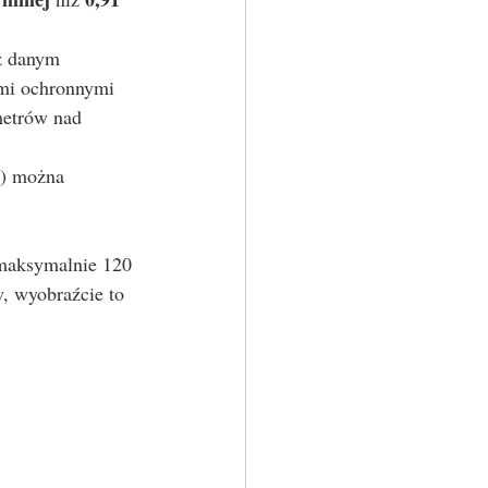
z danym 
ami ochronnymi 
metrów nad 
k) można 
w, wyobraźcie to 