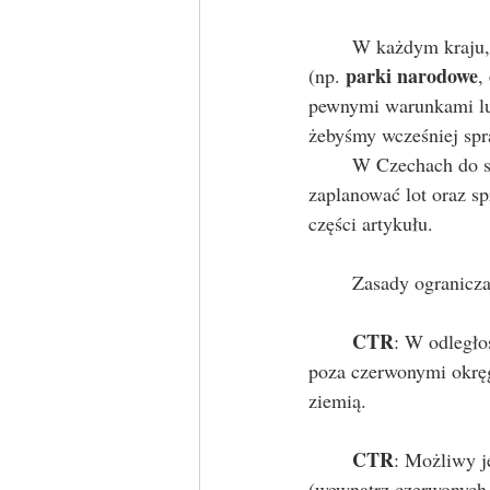
	W każdym kraju
parki narodowe
(np. 
, 
pewnymi warunkami lub
żebyśmy wcześniej spr
	W Czechach do s
zaplanować lot oraz sp
części artykułu.
	Zasady ogranicz
CTR
: W odległo
poza czerwonymi okręg
ziemią.
CTR
: Możliwy je
(wewnątrz czerwonych 