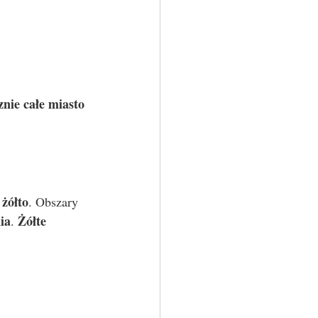
nie całe miasto 
żółto
 
. Obszary 
ia
Żółte
. 