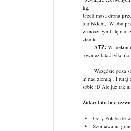
kg.
prz
Jeżeli masa drona 
lotniskiem,  W obu pr
wznoszącymi się nad z
ziemią.
ATZ:
 W niekont
również latać tylko do
	Wszędzie poza strefami lotniska i innymi obszarami specjalnymi można latać maksymalnie 120 
m nad ziemią . I tutaj
sobie :D Ale już tak ni
Zakaz lotu bez zezw
Góry Połabskie w
Szumawa na grani