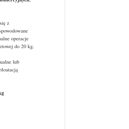
 spowodowane 
alne operacje 
rtowej do 20 kg.
ualne lub 
loatacją 
kg