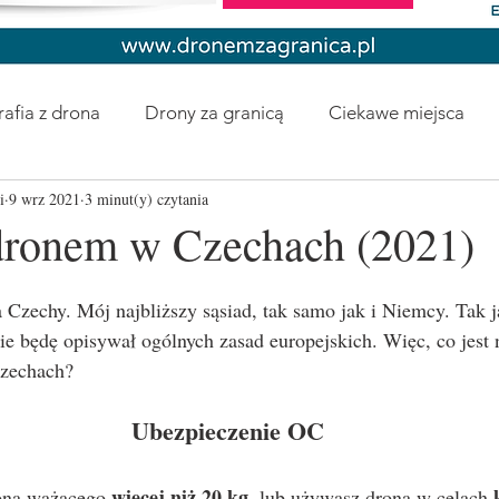
afia z drona
Drony za granicą
Ciekawe miejsca
i
9 wrz 2021
3 minut(y) czytania
 dronem w Czechach (2021)
ie będę opisywał ogólnych zasad europejskich. Więc, co jest
zechach? 
Ubezpieczenie OC
więcej niż 20 kg
rona ważącego 
, lub używasz drona w celach 