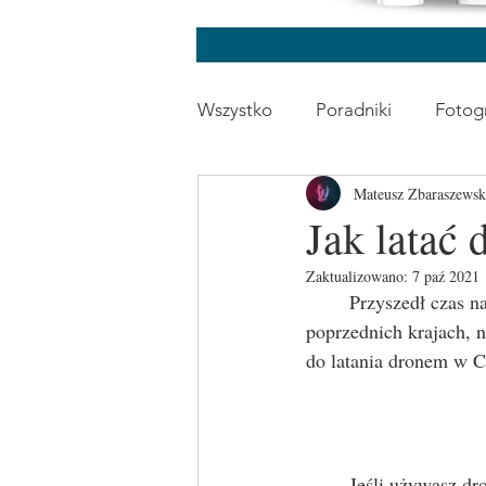
Wszystko
Poradniki
Fotogr
Mateusz Zbaraszewsk
Poradnik Sesji Kobiecych
Jak latać
Zaktualizowano:
7 paź 2021
	Przyszedł czas na Czechy. Mój najbliższy sąsiad, tak samo jak i Niemcy. Tak jak w 
poprzednich krajach, n
do latania dronem w C
	Jeśli używasz d